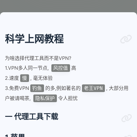
科学上网教程
为啥选择代理工具而不是VPN?
1.VPN多人同一节点,
高
风控值
2.速度
, 毫无体验
慢
3.免费VPN
的多,例如著名的
, 大部分用
钓鱼
老王VPN
户被请喝茶,
令人担忧
隐私保护
一 代理工具下载